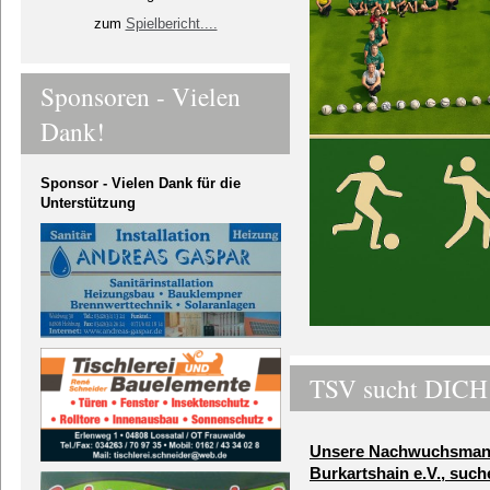
zum
Spielbericht....
Sponsoren - Vielen
Dank!
Sponsor - Vielen Dank für die
Unterstützung
TSV sucht DICH
Unsere Nachwuchsman
Burkartshain e.V., suc