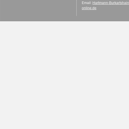
Email:
Hartmann-Burkartshai
online.de