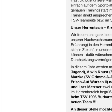
Hast Du Lust unsere Ma
einfach auf dem Sportplat
genauen Trainingsstart i
Trainer direkt anspreche
TSV-Teamseite bzw. im 
Unser Herrenteam – Kre
Wir freuen uns ganz beso
unserer Nachwuchsmannsc
Erfahrung) in den Herren
sich in Zukunft in unser
können - dafür wünschen 
Durchsetzungsvermögen
In diesem Jahr werden m
Jugend)
,
Alwin Knust 
Matzke (SV Grimma A-
Frisch-Auf Wurzen II)
n
und Lars Metzner
zwei e
im
Herrenbereich
begrü
beim TSV 1906 Burkarts
neuen Team !!!
An dieser Stelle möcht