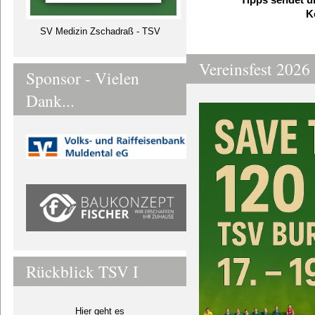
Tipps sendet u
K
SV Medizin Zschadraß - TSV
Vereinsfest 2026
Sponsor - Vielen
Dank...
Rückblick TSV I
Hier geht es