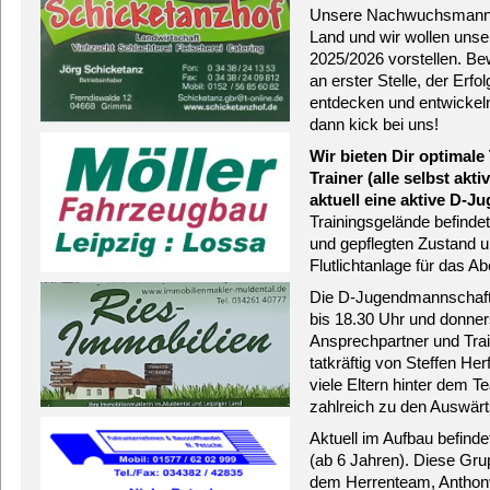
Unsere Nachwuchsmannsch
Land und
wir
wollen uns
202
5
/202
6 vorstellen.
Bew
an erster Stelle, der Erfol
entdecken und entwickel
dann kick bei uns!
Wir bieten Dir optimal
Trainer (alle selbst akt
aktuell eine
aktive
D-
Ju
Trainingsgelände befindet
und gepflegten Zustand u
Flutlichtanlage für das A
Die D-Jugendmannschaft t
bis 18.30 Uhr und donner
Ansprechpartner und Trai
tatkräftig von Steffen Her
viele Eltern hinter dem 
zahlreich zu den Auswärts
Aktuell im Aufbau befinde
(ab 6 Jahren). Diese Gru
dem Herrenteam, Anthony 