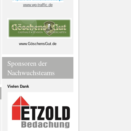
www.wp-traffic.de
www.GöschensGut.de
Sponsoren der
Nachwuchsteams
Vielen Dank