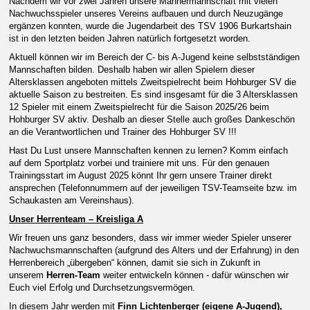
Nachdem wir vor zwei Jahren unsere Männermannschaft mit vielen
Nachwuchsspieler unseres Vereins aufbauen und durch Neuzugänge
ergänzen konnten, wurde d
ie Jugendarbeit des TSV 1906 Burkartshain
ist in den letzten
beiden
Jahren
natürlich fortgesetzt worden.
Aktuell können wir im Bereich der C- bis A-Jugend keine selbstständigen
Mannschaften bilden. Deshalb haben wir allen Spielern dieser
Altersklassen angeboten mittels Zweitspielrecht beim Hohburger SV die
aktuelle Saison zu bestreiten. Es sind insgesamt für die 3 Altersklassen
12 Spieler mit einem Zweitspielrecht für die Saison 2025/26 beim
Hohburger SV aktiv. Deshalb an dieser Stelle auch großes Dankeschön
an die Verantwortlichen und Trainer des Hohburger SV !!!
Hast Du Lust unsere Mannschaften kennen zu lernen? Komm einfach
auf dem Sportplatz vorbei und trainiere mit uns. Für den genauen
Trainingsstart im August 202
5
könnt Ihr gern unsere Trainer direkt
ansprechen (Telefonnummern auf der jeweiligen TSV-Teamseite bzw. im
Schaukasten am Vereinshaus).
Unser Herrenteam – Kreisliga A
Wir freuen uns ganz besonders, dass wir immer wieder Spieler unserer
Nachwuchsmannschaften (aufgrund des Alters und der Erfahrung) in den
Herrenbereich „übergeben“ können, damit sie sich in Zukunft in
unserem
Herren-Team
weiter entwickeln können - dafür wünschen wir
Euch viel Erfolg und Durchsetzungsvermögen.
In diesem Jahr werden mit
Finn Lichtenberger (eigene A-Jugend)
,