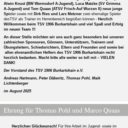
Alwin Knust (BW Wermsdorf A-Jugend), Luca Matzke (SV Grimma
A-Jugend) und Tom
Quaas
(ATSV Frisch-Auf Wurzen II)
neue junge
Spi
eler sowie mit
Dirk Ries und Lars Metzner
zwei ehemalige Spieler
desTSV als Trainer
im
Herrenbereich
begrüßen
können
-
H
erzlich
Willkommen beim TSV 1906 Burkartshain und viel Spaß und Erfolg
im neuen Team !!!
An dieser Stelle möchten wir uns auch ganz besonders bei unseren
zahlreichen Sponsoren, Gönnern, Unterstützern, Trainern und
Übungsleitern, Schiedsrichtern,
Eltern und
Freunden und
sowie bei
allen ehrenamtlichen Helfern des TSV 1906 Burkartshain recht
herzlich bedanken. Macht bitte alle weiter so toll mit – VIELEN
DANK!
Der Vorstand des TSV 1906 Burkartshain e.V.
Andreas Hartmann, Peter Däberitz, Thomas Pohl, Maik
Lichtenberger
im August 202
5
Ehrung für Thomas Pohl und Marco Quaas
Herzlichen Glückwunsch!
Für Ihre Arbeit im Jugend- sowie im