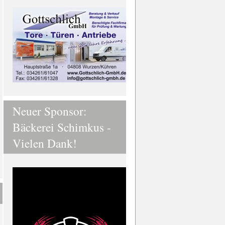
Neuer Sponsor:
Bäckerei Schimkus -
Vielen Dank!