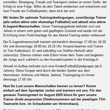
vorstellen.
Bewegung, Freude und Teamgeist stehen an erster Stelle, der
Erfolg ist eine Folge. Willst du dein Talent entdecken und entwickeln und
hast Freude am Fußballspielen, dann kick bei uns!
Wir bieten Dir optimale Trainingsbedingungen, zuverlässige Trainer
(alle selbst aktive oder ehemalige Fußballer) und
aktuell eine
aktive
D-
Jugend-Mannschaften.
Unser Trainingsgelände befindet sich seit
Jahren in einem sehr guten und gepflegten Zustand und wurde mit der
Errichtung einer Flutlichtanlage für das Abend-Training weiter verbessert.
Die D-Jugendmannschaft trainiert wöchentlich dienstags 17.00 bis 18.30
Uhr und donnerstags 18:00 bis 19:15 Uhr. Ansprechpartner und Trainer
ist Tom Kallenbach. Er wird tatkräftig von Steffen Herfurth aktiv
unterstützt. Ebenso stehen viele Eltern hinter dem Team und begleiten
die Jungs auch zahlreich zu den Auswärtsspielen in der Kreisliga A.
Aktuell im Aufbau befindet sich eine Kinder(Fußball)Spielgruppe (ab 6
Jahren). Diese Gruppe wird durch die beiden Spieler aus dem
Herrenteam, Anthony und Niklas, betreut. Trainingstag ist immer
dienstags 17.00 Uhr.
Hast Du Lust unsere Mannschaften kennen zu lernen? Komm
einfach auf dem Sportplatz vorbei und trainiere mit uns. Für den
genauen Trainingsstart im August 2025 könnt Ihr gern unsere
Trainer direkt ansprechen (Telefonnummern auf der jeweiligen TSV-
Teamseite bzw. im Schaukasten am Vereinshaus).