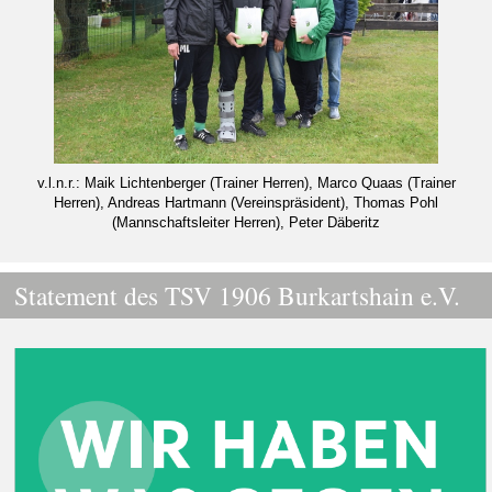
v.l.n.r.: Maik Lichtenberger (Trainer Herren), Marco Quaas (Trainer
Herren), Andreas Hartmann (Vereinspräsident), Thomas Pohl
(Mannschaftsleiter Herren), Peter Däberitz
Statement des TSV 1906 Burkartshain e.V.