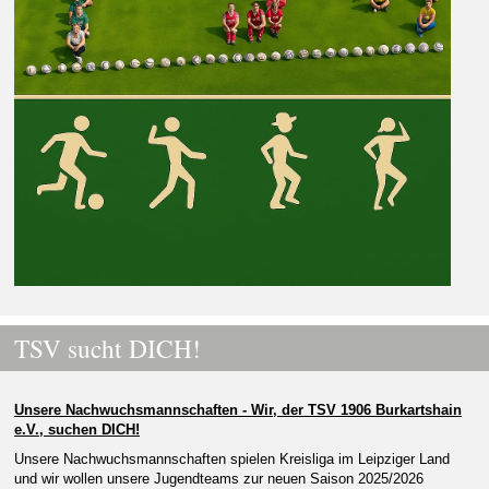
TSV sucht DICH!
Unsere Nachwuchsmannschaften
-
Wir, der TSV 1906 Burkartshain
e.V., suchen DICH!
Unsere Nachwuchsmannschaften spielen Kreisliga im Leipzig
e
r Land
und
wir
wollen unsere Jugendteams zur neuen Saison 202
5
/202
6